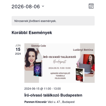
Navigá
Esemé
2026-08-06
MONTH
nézet
Dátum
nézet
navigá
kiválasztása.
Nincsenek jövőbeni események.
Korábbi Események
JÚN
15
2024
2024-06-15 @ 11:00
-
13:00
Író-olvasó találkozó Budapesten
Pannon Kincstár
Váci u. 47., Budapest