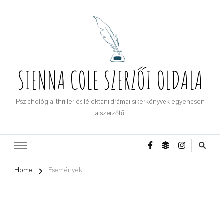
SIENNA COLE SZERZŐI OLDALA
Pszichológiai thriller és lélektani drámai sikerkönyvek egyenesen
a szerzőtől
Home
Események