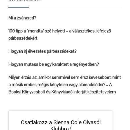
Mi a zsánered?
100 tipp a “mondta” szó helyett – a választékos, kifejező
párbeszédekért
Hogyan írj élvezetes párbeszédeket?
Hogyan mutass be egy karaktert a regényedben?
Milyen érzés az, amikor semmivel sem érsz kevesebbet, mint
a másik ember, mégis kénytelen vagy alárendelődni? – A
Booksi Könyvesbolt és Könyvkiadó interjút készített velem