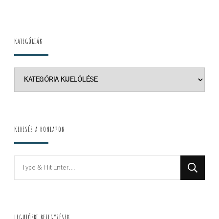
KATEGÓRIÁK
Kategóriák
KERESÉS A HONLAPON
Looking
for
Something?
LEGUTÓBBI BEJEGYZÉSEK