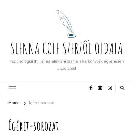
SIENNA COLE SZERZŐI OLDALA
Pszichológiai thriller és lélektani drámai sikerkönyvek egyenesen
a szerzőtől
Home
Ígéret-sorozat
Ígéret-sorozat