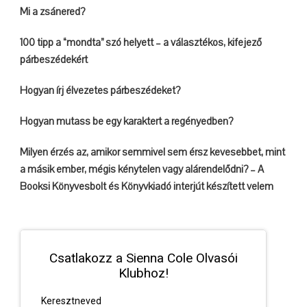
Mi a zsánered?
100 tipp a “mondta” szó helyett – a választékos, kifejező
párbeszédekért
Hogyan írj élvezetes párbeszédeket?
Hogyan mutass be egy karaktert a regényedben?
Milyen érzés az, amikor semmivel sem érsz kevesebbet, mint
a másik ember, mégis kénytelen vagy alárendelődni? – A
Booksi Könyvesbolt és Könyvkiadó interjút készített velem