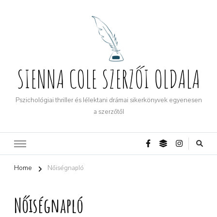
SIENNA COLE SZERZŐI OLDALA
Pszichológiai thriller és lélektani drámai sikerkönyvek egyenesen
a szerzőtől
Home
Nőiségnapló
Nőiségnapló