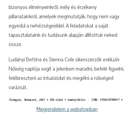
bizonyos élményeinkről, mély és érzékeny
pillanatainkról, amelyek megmutatják, hogy nem vagy
egyedül a nehézségeiddel. A feladatokat a saját
tapasztalataink és tudásunk alapján állítottuk neked
össze.
Ludányi Bettina és Sienna Cole sikerszerzők exkluzív
Nőiség naplója segít a jelenben maradni, befelé figyelni,
felébreszteni az intuíciódat és megélni a nőiséged
varázsát.
Álomgyár, Budapest, 2021 * 320 oldal * keménytáblás · ISBN: 9789635700417 *
Megrendelem a webshopban