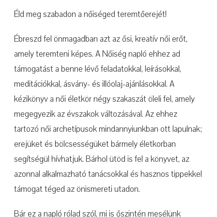
Éld meg szabadon a nőiséged teremtőerejét!
Ébreszd fel önmagadban azt az ősi, kreatív női erőt,
amely teremteni képes. A Nőiség napló ehhez ad
támogatást a benne lévő feladatokkal, leírásokkal,
meditációkkal, ásvány- és illóolaj-ajánlásokkal. A
kézikönyv a női életkör négy szakaszát öleli fel, amely
megegyezik az évszakok változásával. Az ehhez
tartozó női archetípusok mindannyiunkban ott lapulnak;
erejüket és bölcsességüket bármely életkorban
segítségül hívhatjuk. Bárhol ütöd is fel a könyvet, az
azonnal alkalmazható tanácsokkal és hasznos tippekkel
támogat téged az önismereti utadon.
Bár ez a napló rólad szól, mi is őszintén mesélünk