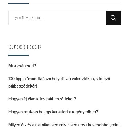
Looking
for
Something?
LEGUTÓBBI BEJEGYZÉSEK
Mi a zsánered?
100 tipp a “mondta” szó helyett – a választékos, kifejező
párbeszédekért
Hogyan írj élvezetes párbeszédeket?
Hogyan mutass be egy karaktert a regényedben?
Milyen érzés az, amikor semmivel sem érsz kevesebbet, mint