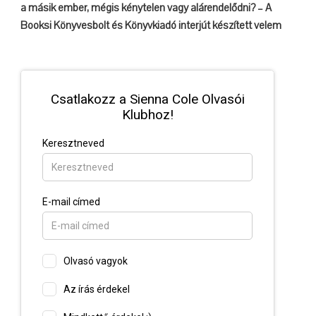
a másik ember, mégis kénytelen vagy alárendelődni? – A
Booksi Könyvesbolt és Könyvkiadó interjút készített velem