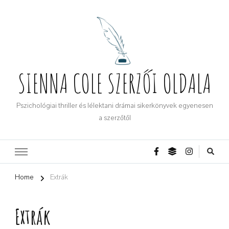
SIENNA COLE SZERZŐI OLDALA
Pszichológiai thriller és lélektani drámai sikerkönyvek egyenesen
a szerzőtől
Home
Extrák
Extrák