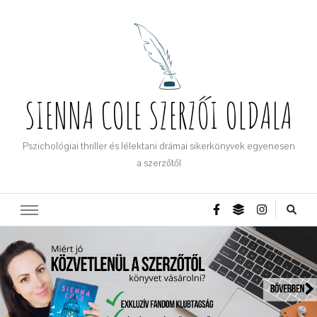
SIENNA COLE SZERZŐI OLDALA
Pszichológiai thriller és lélektani drámai sikerkönyvek egyenesen
a szerzőtől