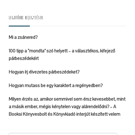
Something?
LEGUTÓBBI BEJEGYZÉSEK
Mi a zsánered?
100 tipp a “mondta” szó helyett – a választékos, kifejező
párbeszédekért
Hogyan írj élvezetes párbeszédeket?
Hogyan mutass be egy karaktert a regényedben?
Milyen érzés az, amikor semmivel sem érsz kevesebbet, mint
a másik ember, mégis kénytelen vagy alárendelődni? – A
Booksi Könyvesbolt és Könyvkiadó interjút készített velem