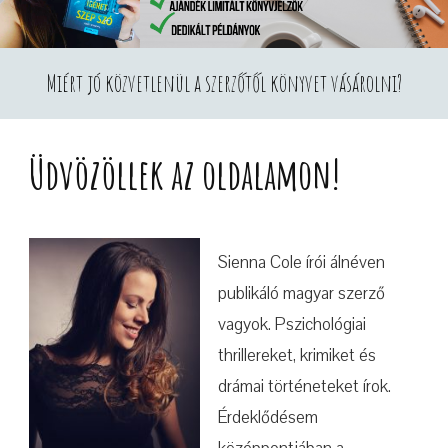
Miért jó közvetlenül a szerzőtől könyvet vásárolni?
Üdvözöllek az oldalamon!
Sienna Cole írói álnéven
publikáló magyar szerző
vagyok. Pszichológiai
thrillereket, krimiket és
drámai történeteket írok.
Érdeklődésem