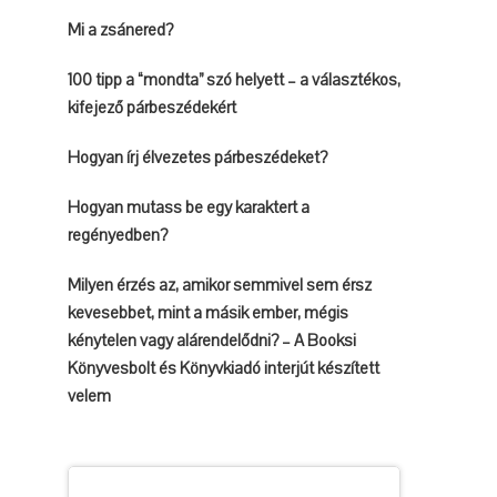
Mi a zsánered?
100 tipp a “mondta” szó helyett – a választékos,
kifejező párbeszédekért
Hogyan írj élvezetes párbeszédeket?
Hogyan mutass be egy karaktert a
regényedben?
Milyen érzés az, amikor semmivel sem érsz
kevesebbet, mint a másik ember, mégis
kénytelen vagy alárendelődni? – A Booksi
Könyvesbolt és Könyvkiadó interjút készített
velem