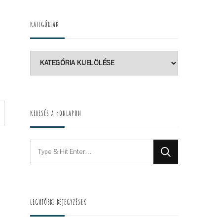
KATEGÓRIÁK
Kategóriák
KERESÉS A HONLAPON
Looking
for
Something?
LEGUTÓBBI BEJEGYZÉSEK