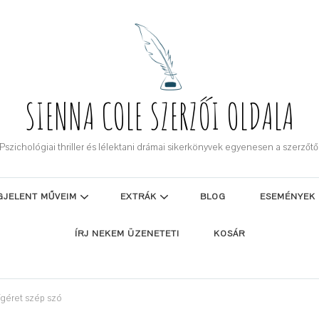
SIENNA COLE SZERZŐI OLDALA
Pszichológiai thriller és lélektani drámai sikerkönyvek egyenesen a szerzőtő
GJELENT MŰVEIM
EXTRÁK
BLOG
ESEMÉNYEK
ÍRJ NEKEM ÜZENETET!
KOSÁR
ígéret szép szó