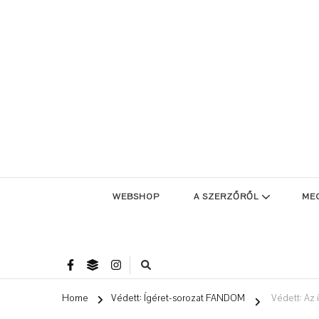
WEBSHOP
A SZERZŐRŐL
ME
Home
Védett: Ígéret-sorozat FANDOM
Védett: Az 