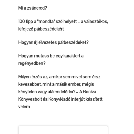
Mi a zsánered?
100 tipp a “mondta” szó helyett – a választékos,
kifejező párbeszédekért
Hogyan írj élvezetes párbeszédeket?
Hogyan mutass be egy karaktert a
regényedben?
Milyen érzés az, amikor semmivel sem érsz
kevesebbet, mint a másik ember, mégis
kénytelen vagy alárendelődni? – A Booksi
Könyvesbolt és Könyvkiadó interjút készített
velem