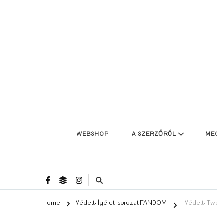
WEBSHOP
A SZERZŐRŐL
ME
Home
Védett: Ígéret-sorozat FANDOM
Védett: Tw