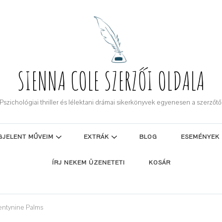
SIENNA COLE SZERZŐI OLDALA
Pszichológiai thriller és lélektani drámai sikerkönyvek egyenesen a szerzőtő
GJELENT MŰVEIM
EXTRÁK
BLOG
ESEMÉNYEK
ÍRJ NEKEM ÜZENETET!
KOSÁR
entynine Palms