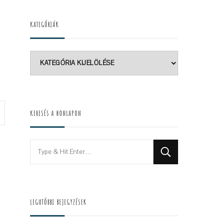
KATEGÓRIÁK
Kategóriák
KERESÉS A HONLAPON
Looking
for
Something?
LEGUTÓBBI BEJEGYZÉSEK