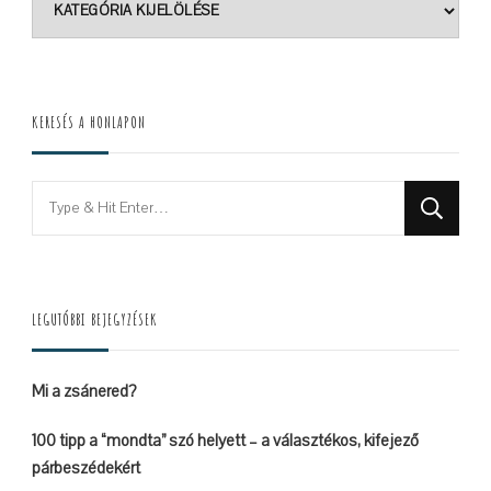
KERESÉS A HONLAPON
Looking
for
Something?
LEGUTÓBBI BEJEGYZÉSEK
Mi a zsánered?
100 tipp a “mondta” szó helyett – a választékos, kifejező
párbeszédekért