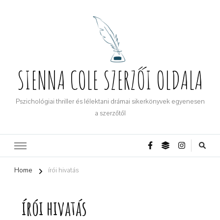
SIENNA COLE SZERZŐI OLDALA
Pszichológiai thriller és lélektani drámai sikerkönyvek egyenesen
a szerzőtől
Home
írói hivatás
írói hivatás