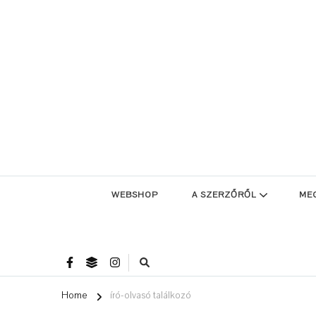
WEBSHOP
A SZERZŐRŐL
ME
Home
író-olvasó találkozó