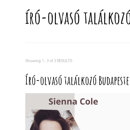
író-olvasó találkoz
Showing: 1 - 3 of 3 RESULTS
Író-olvasó találkozó Budapest