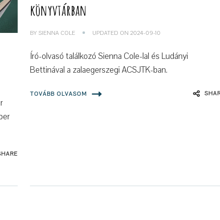
könyvtárban
BY
SIENNA COLE
UPDATED ON
2024-09-10
Író-olvasó találkozó Sienna Cole-lal és Ludányi
Bettinával a zalaegerszegi ACSJTK-ban.
SHA
TOVÁBB OLVASOM
r
per
SHARE