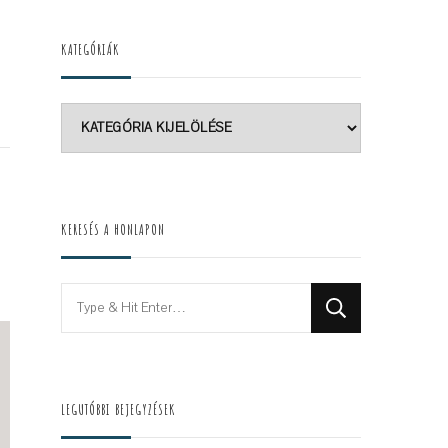
KATEGÓRIÁK
Kategóriák
KERESÉS A HONLAPON
Looking
for
Something?
LEGUTÓBBI BEJEGYZÉSEK