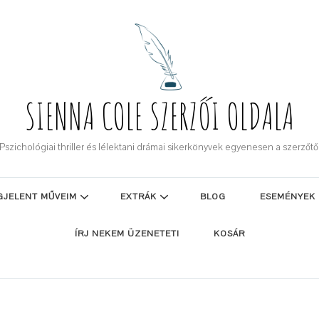
SIENNA COLE SZERZŐI OLDALA
Pszichológiai thriller és lélektani drámai sikerkönyvek egyenesen a szerzőtő
GJELENT MŰVEIM
EXTRÁK
BLOG
ESEMÉNYEK
ÍRJ NEKEM ÜZENETET!
KOSÁR