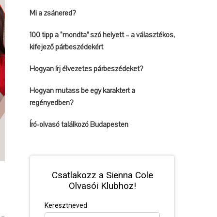
Mi a zsánered?
100 tipp a “mondta” szó helyett – a választékos,
kifejező párbeszédekért
Hogyan írj élvezetes párbeszédeket?
Hogyan mutass be egy karaktert a
regényedben?
Író-olvasó találkozó Budapesten