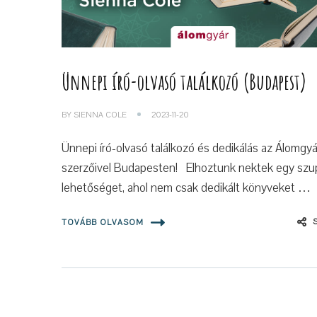
Ünnepi író-olvasó találkozó (Budapest)
BY
SIENNA COLE
2023-11-20
Ünnepi író-olvasó találkozó és dedikálás az Álomgyá
szerzőivel Budapesten! Elhoztunk nektek egy szu
lehetőséget, ahol nem csak dedikált könyveket …
TOVÁBB OLVASOM