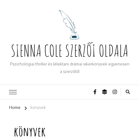
SIENNA COLE SZERZŐI OLDALA
Pszichológiai thriller és lélektani drámai sikerkönyvek egyenesen
a szerzőtől
Home
könyvek
könyvek