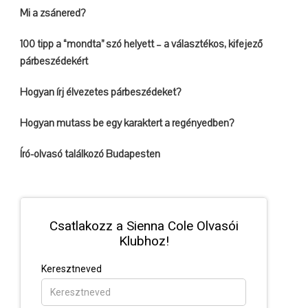
Mi a zsánered?
100 tipp a “mondta” szó helyett – a választékos, kifejező
párbeszédekért
Hogyan írj élvezetes párbeszédeket?
Hogyan mutass be egy karaktert a regényedben?
Író-olvasó találkozó Budapesten