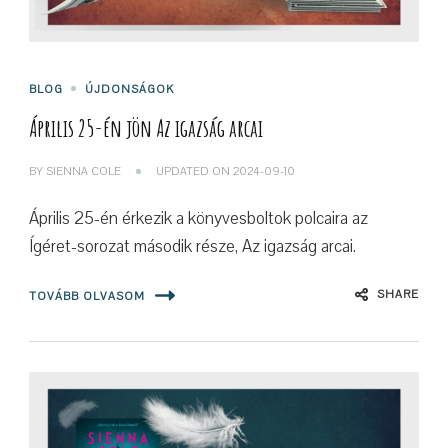
BLOG
ÚJDONSÁGOK
Április 25-én jön Az igazság arcai
BY
SIENNA COLE
UPDATED ON
2024-09-10
Április 25-én érkezik a könyvesboltok polcaira az
Ígéret-sorozat második része, Az igazság arcai.
SHARE
TOVÁBB OLVASOM