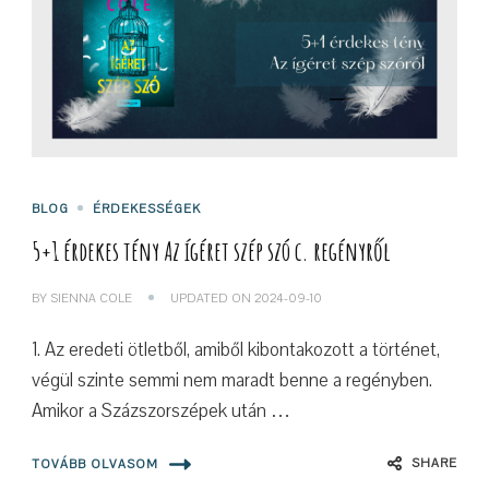
BLOG
ÉRDEKESSÉGEK
5+1 érdekes tény Az ígéret szép szó c. regényről
BY
SIENNA COLE
UPDATED ON
2024-09-10
1. Az eredeti ötletből, amiből kibontakozott a történet,
végül szinte semmi nem maradt benne a regényben.
Amikor a Százszorszépek után …
SHARE
TOVÁBB OLVASOM