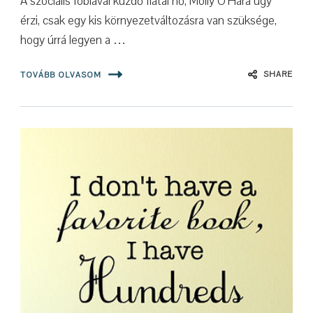
A ​szociális fóbiával küzdő fiatal nő, Molly O’Hara úgy
érzi, csak egy kis környezetváltozásra van szüksége,
hogy úrrá legyen a …
SHARE
TOVÁBB OLVASOM