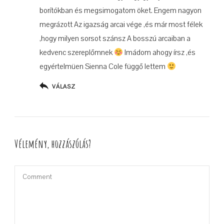
borítókban és megsimogatom öket. Engem nagyon
megrázott Az igazság arcai vége ,és már most félek
,hogy milyen sorsot szánsz A bosszú arcaiban a
kedvenc szereplőmnek
Imádom ahogy írsz ,és
egyértelmüen Sienna Cole függő lettem
VÁLASZ
Vélemény, hozzászólás?