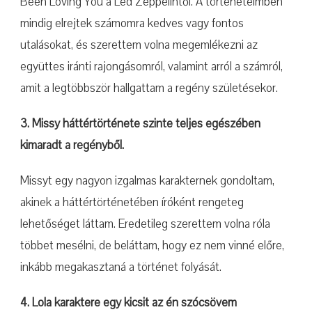
Been Loving You a Led Zeppelintől. A történeteimben
mindig elrejtek számomra kedves vagy fontos
utalásokat, és szerettem volna megemlékezni az
együttes iránti rajongásomról, valamint arról a számról,
amit a legtöbbször hallgattam a regény születésekor.
3. Missy háttértörténete szinte teljes egészében
kimaradt a regényből.
Missyt egy nagyon izgalmas karakternek gondoltam,
akinek a háttértörténetében íróként rengeteg
lehetőséget láttam. Eredetileg szerettem volna róla
többet mesélni, de beláttam, hogy ez nem vinné előre,
inkább megakasztaná a történet folyását.
4. Lola karaktere egy kicsit az én szócsövem