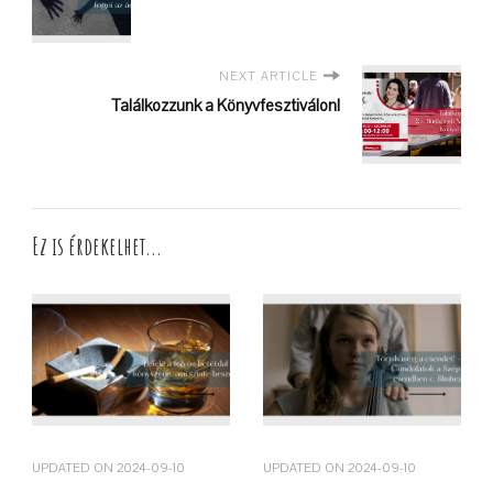
NEXT ARTICLE
Találkozzunk a Könyvfesztiválon!
Ez is érdekelhet...
UPDATED ON
2024-09-10
UPDATED ON
2024-09-10