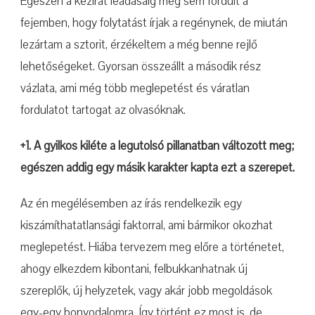
Egészen a kézirat leadásáig meg sem fordult a
fejemben, hogy folytatást írjak a regénynek, de miután
lezártam a sztorit, érzékeltem a még benne rejlő
lehetőségeket. Gyorsan összeállt a második rész
vázlata, ami még több meglepetést és váratlan
fordulatot tartogat az olvasóknak.
+1. A gyilkos kiléte a legutolsó pillanatban változott meg;
egészen addig egy másik karakter kapta ezt a szerepet.
Az én megélésemben az írás rendelkezik egy
kiszámíthatatlansági faktorral, ami bármikor okozhat
meglepetést. Hiába tervezem meg előre a történetet,
ahogy elkezdem kibontani, felbukkanhatnak új
szereplők, új helyzetek, vagy akár jobb megoldások
egy-egy bonyodalomra. Így történt ez most is, de