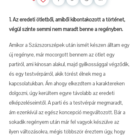
1. Az eredeti ötletből, amiből kibontakozott a történet,
végül szinte semmi nem maradt benne a regényben.
Amikor a Százszorszépek után ismét készen álltam egy
új regényre, már mocorgott bennem az ötlet egy
partiról, ami kínosan alakul, majd gyilkossággal végződik,
és egy testvérpárról, akik törést élnek meg a
kapcsolatukban. Ám ahogy elkezdtem a karaktereken
dolgozni, úgy kerültem egyre távolabb az eredeti
elképzeléseimtől. A parti és a testvérpár megmaradt,
ám ezenkívül az egész koncepció megváltozott. Bár a
sokadik regényem után már fel vagyok készülve az
ilyen változásokra, mégis többször éreztem úgy, hogy