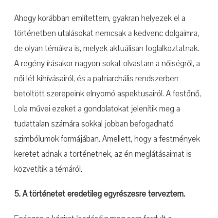
Ahogy korábban említettem, gyakran helyezek el a
történetben utalásokat nemcsak a kedvenc dolgaimra,
de olyan témákra is, melyek aktuálisan foglalkoztatnak.
A regény írásakor nagyon sokat olvastam a nőiségről, a
női lét kihívásairól, és a patriarchális rendszerben
betöltött szerepeink elnyomó aspektusairól. A festőnő,
Lola művei ezeket a gondolatokat jelenítik meg a
tudattalan számára sokkal jobban befogadható
szimbólumok formájában. Amellett, hogy a festmények
keretet adnak a történetnek, az én meglátásaimat is
közvetítik a témáról.
5. A történetet eredetileg egyrészesre terveztem.