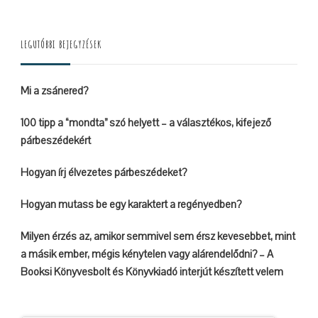
Something?
LEGUTÓBBI BEJEGYZÉSEK
Mi a zsánered?
100 tipp a “mondta” szó helyett – a választékos, kifejező
párbeszédekért
Hogyan írj élvezetes párbeszédeket?
Hogyan mutass be egy karaktert a regényedben?
Milyen érzés az, amikor semmivel sem érsz kevesebbet, mint
a másik ember, mégis kénytelen vagy alárendelődni? – A
Booksi Könyvesbolt és Könyvkiadó interjút készített velem