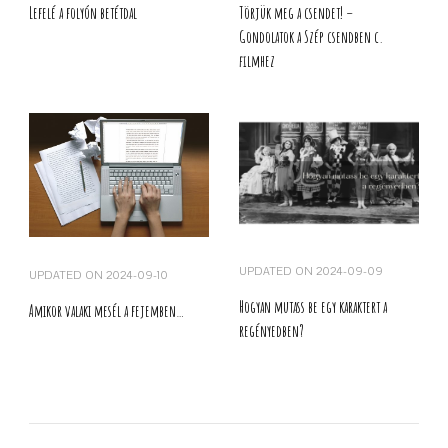
Lefelé a folyón betétdal
Törjük meg a csendet! –
Gondolatok a Szép csendben c.
filmhez
UPDATED ON
2024-09-09
UPDATED ON
2024-09-10
Hogyan mutass be egy karaktert a
Amikor valaki mesél a fejemben…
regényedben?