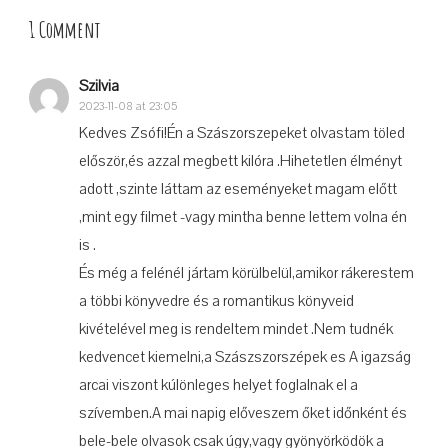
1 Comment
Szilvia
2023-11-08 at 23:05
Kedves Zsófi!Én a Szászorszepeket olvastam töled
először,és azzal megbett kilóra .Hihetetlen élményt
adott ,szinte láttam az eseményeket magam előtt
,mint egy filmet -vagy mintha benne lettem volna én
is .
És még a felénél jártam körülbelül,amikor rákerestem
a többi könyvedre és a romantikus könyveid
kivételével meg is rendeltem mindet .Nem tudnék
kedvencet kiemelni,a Szászszorszépek es A igazság
arcai viszont kúlönleges helyet foglalnak el a
szívemben.A mai napig előveszem őket időnként és
bele-bele olvasok csak úgy,vagy gyönyörködök a