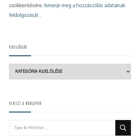
csökkentésére.
Ismerje meg a hozzászólás adatainak
feldolgozását
.
KATEGÓRIÁK
Kategóriák
KERESÉS A HONLAPON
Looking
for