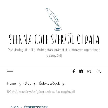
SIENNA COLE SZERZŐI OLDALA
Pszichológiai thriller és lélektani drámai sikerkönyvek egyenesen
a szerzőtől
Home
Blog
Érdekességek
5+1 érdekes tény Az ígéret szép szó c. regényről
BLOG
ÉRDEKESSÉGEK