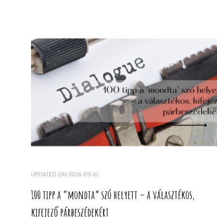
UPDATED ON
2024-09-10
100 tipp a “mondta” szó helyett – a választékos,
kifejező párbeszédekért