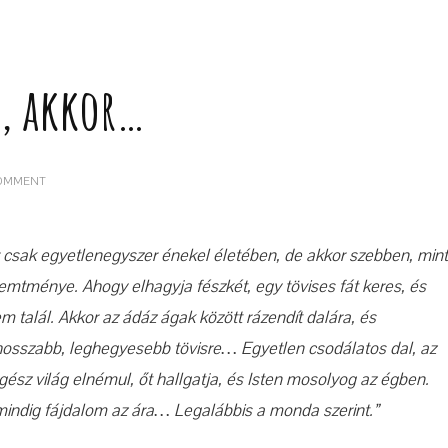
y, akkor…
ON
COMMENT
HA
ROMANTIKUS
REGÉNY,
AKKOR…
 csak egyetlenegyszer énekel életében, de akkor szebben, mint
emtménye. Ahogy elhagyja fészkét, egy tövises fát keres, és
 talál. Akkor az ádáz ágak között rázendít dalára, és
hosszabb, leghegyesebb tövisre… Egyetlen csodálatos dal, az
gész világ elnémul, őt hallgatja, és Isten mosolyog az égben.
indig fájdalom az ára… Legalábbis a monda szerint.”