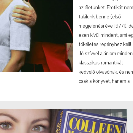
az életünket. Erotikát ne
találunk benne (első
megjelenési éve 1977!), d
ezen kívül mindent, ami e
tökéletes regényhez kell!
Jó szívvel ajánlom minden
klasszikus romantikát
kedvelő olvasónak, és ne
csak a könyvet, hanem a