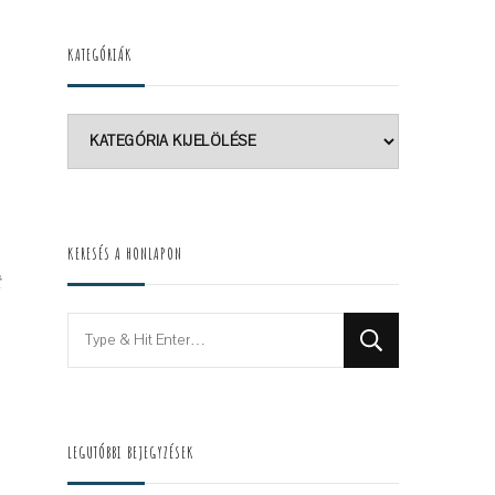
KATEGÓRIÁK
Kategóriák
KERESÉS A HONLAPON
Looking
for
Something?
LEGUTÓBBI BEJEGYZÉSEK