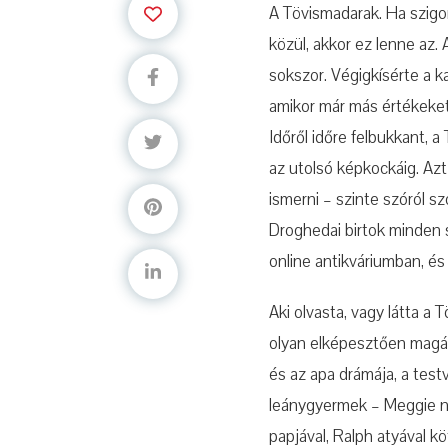
A Tövismadarak. Ha szig
közül, akkor ez lenne az.
sokszor. Végigkísérte a k
amikor már más értékeket 
Időről időre felbukkant,
az utolsó képkockáig. Az
ismerni – szinte szóról 
Droghedai birtok minden 
online antikváriumban, é
Aki olvasta, vagy látta a
olyan elképesztően magáva
és az apa drámája, a test
leánygyermek – Meggie ne
papjával, Ralph atyával k