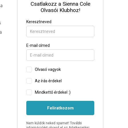
 a
é
a