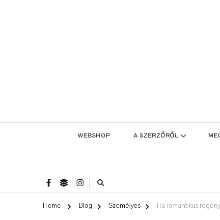
WEBSHOP
A SZERZŐRŐL
ME
Home
Blog
Személyes
Ha romantikus regén