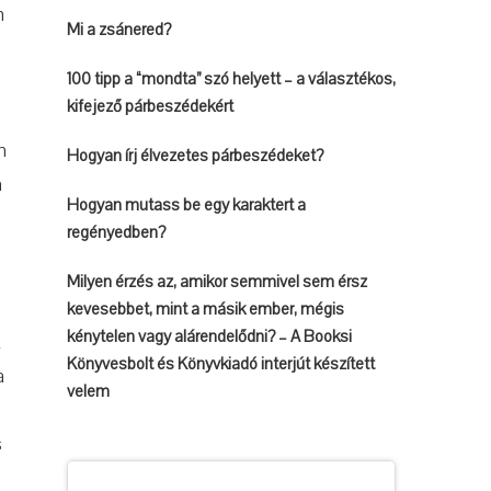
m
Mi a zsánered?
100 tipp a “mondta” szó helyett – a választékos,
kifejező párbeszédekért
n
Hogyan írj élvezetes párbeszédeket?
n
Hogyan mutass be egy karaktert a
regényedben?
Milyen érzés az, amikor semmivel sem érsz
kevesebbet, mint a másik ember, mégis
kénytelen vagy alárendelődni? – A Booksi
t
Könyvesbolt és Könyvkiadó interjút készített
a
velem
s