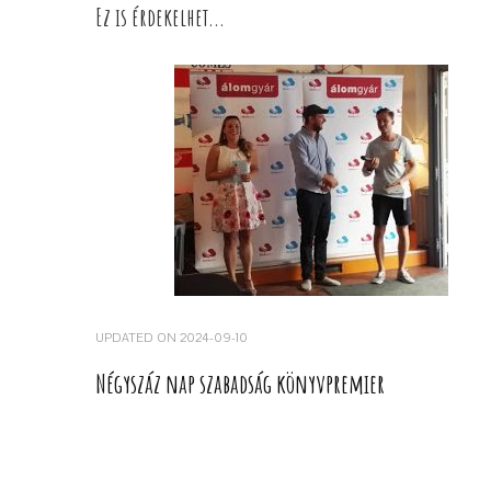
Ez is érdekelhet...
UPDATED ON
2024-09-10
Négyszáz nap szabadság könyvpremier