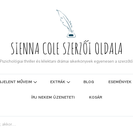
SIENNA COLE SZERZŐI OLDALA
Pszichológiai thriller és lélektani drámai sikerkönyvek egyenesen a szerzőtő
GJELENT MŰVEIM
EXTRÁK
BLOG
ESEMÉNYEK
ÍRJ NEKEM ÜZENETET!
KOSÁR
y, akkor…