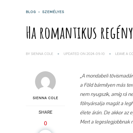
BLOG
SZEMÉLYES
Ha romantikus regén
BY
SIENNA COLE
UPDATED ON
2024-09-10
LEAVE A 
„A mondabeli tövismadár
a Föld bármilyen más ter
nem nyugszik, amíg rá nem
SIENNA COLE
fölnyársalja magát a leg
élete árán. De akkor az e
SHARE
Mert a legeslegjobbnak m
0