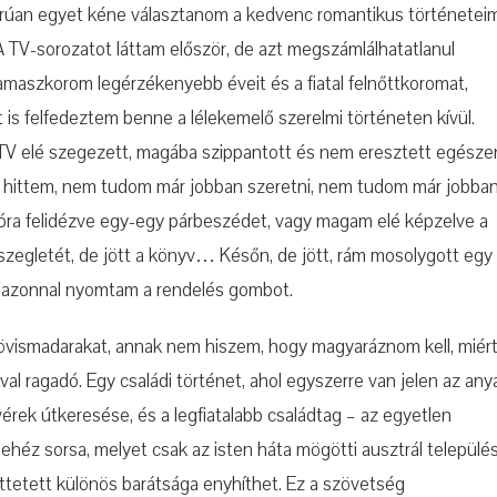
orúan egyet kéne választanom a kedvenc romantikus történetei
 A TV-sorozatot láttam először, de azt megszámlálhatatlanul
amaszkorom legérzékenyebb éveit és a fiatal felnőttkoromat,
is felfedeztem benne a lélekemelő szerelmi történeten kívül.
 a TV elé szegezett, magába szippantott és nem eresztett egésze
t hittem, nem tudom már jobban szeretni, nem tudom már jobba
szóra felidézve egy-egy párbeszédet, vagy magam elé képzelve a
szegletét, de jött a könyv… Későn, de jött, rám mosolygott egy
s azonnal nyomtam a rendelés gombot.
 Tövismadarakat, annak nem hiszem, hogy magyaráznom kell, miér
l ragadó. Egy családi történet, ahol egyszerre van jelen az any
vérek útkeresése, és a legfiatalabb családtag – az egyetlen
héz sorsa, melyet csak az isten háta mögötti ausztrál települé
öttetett különös barátsága enyhíthet. Ez a szövetség