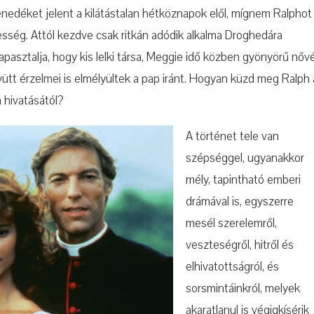
edéket jelent a kilátástalan hétköznapok elől, mígnem Ralphot
lesség. Attól kezdve csak ritkán adódik alkalma Droghedára
apasztalja, hogy kis lelki társa, Meggie idő közben gyönyörű nőv
ütt érzelmei is elmélyültek a pap iránt. Hogyan küzd meg Ralph 
a hivatásától?
A történet tele van
szépséggel, ugyanakkor
mély, tapintható emberi
drámával is, egyszerre
mesél szerelemről,
veszteségről, hitről és
elhivatottságról, és
sorsmintáinkról, melyek
akaratlanul is végigkísérik