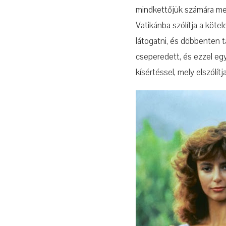
mindkettőjük számára men
Vatikánba szólítja a köte
látogatni, és döbbenten t
cseperedett, és ezzel egy
kísértéssel, mely elszólítj