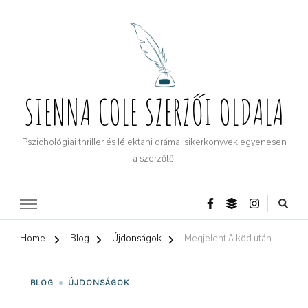
SIENNA COLE SZERZŐI OLDALA
Pszichológiai thriller és lélektani drámai sikerkönyvek egyenesen
a szerzőtől
Home
Blog
Újdonságok
Megjelent A köd után
BLOG
ÚJDONSÁGOK