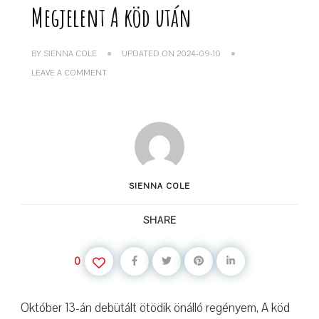
Megjelent A köd után
BY
SIENNA COLE
UPDATED ON
2024-09-10
ON
LEAVE A COMMENT
MEGJELENT
A
KÖD
UTÁN
SIENNA COLE
SHARE
0
Október 13-án debütált ötödik önálló regényem, A köd