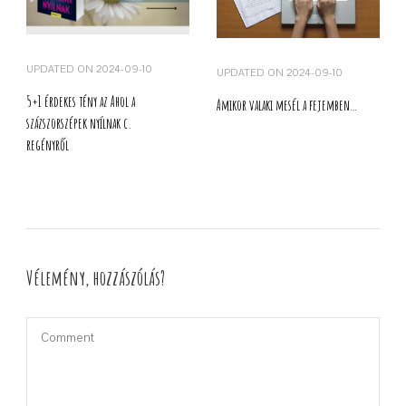
UPDATED ON
2024-09-10
UPDATED ON
2024-09-10
5+1 érdekes tény az Ahol a
Amikor valaki mesél a fejemben…
százszorszépek nyílnak c.
regényről
Vélemény, hozzászólás?