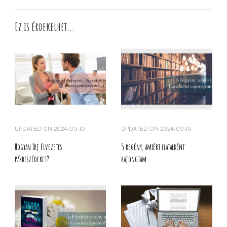
Ez is érdekelhet...
UPDATED ON
2024-09-10
UPDATED ON
2024-09-10
Hogyan írj élvezetes
5 regény, amiért fiatalként
párbeszédeket?
rajongtam