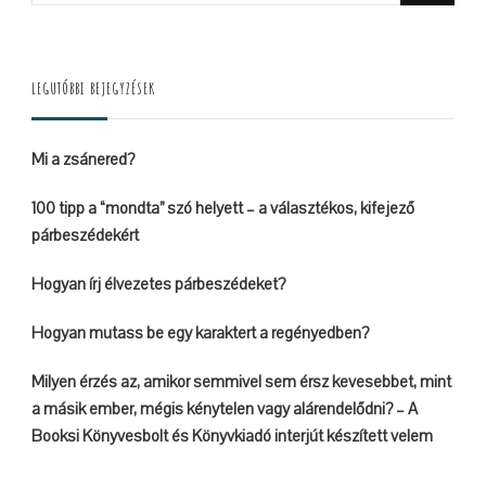
for
Something?
LEGUTÓBBI BEJEGYZÉSEK
Mi a zsánered?
100 tipp a “mondta” szó helyett – a választékos, kifejező
párbeszédekért
Hogyan írj élvezetes párbeszédeket?
Hogyan mutass be egy karaktert a regényedben?
Milyen érzés az, amikor semmivel sem érsz kevesebbet, mint
a másik ember, mégis kénytelen vagy alárendelődni? – A
Booksi Könyvesbolt és Könyvkiadó interjút készített velem