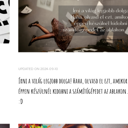
UPDATED ON
2024-09-10
Írni a világ legjobb dolga! Haha, olvasd el ezt, amikor
éppen készülnél kidobni a számítógépedet az ablakon
:D