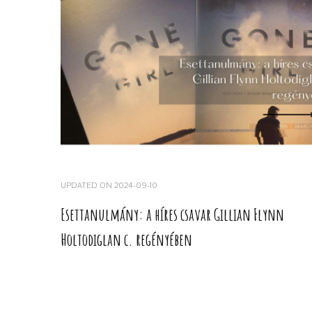
UPDATED ON
2024-09-10
Esettanulmány: a híres csavar Gillian Flynn
Holtodiglan c. regényében