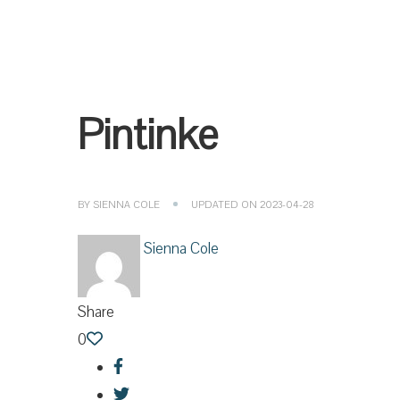
Pintinke
BY
SIENNA COLE
UPDATED ON
2023-04-28
Sienna Cole
Share
0