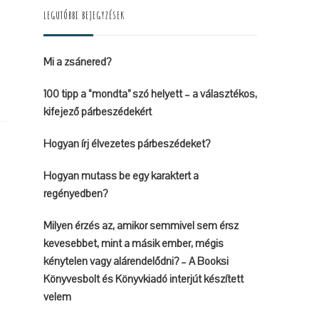
LEGUTÓBBI BEJEGYZÉSEK
Mi a zsánered?
100 tipp a “mondta” szó helyett – a választékos,
kifejező párbeszédekért
Hogyan írj élvezetes párbeszédeket?
Hogyan mutass be egy karaktert a
regényedben?
Milyen érzés az, amikor semmivel sem érsz
kevesebbet, mint a másik ember, mégis
kénytelen vagy alárendelődni? – A Booksi
Könyvesbolt és Könyvkiadó interjút készített
velem