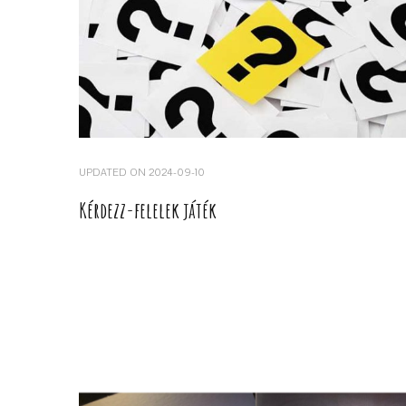
UPDATED ON
2024-09-10
Kérdezz-felelek játék