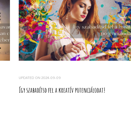
UPDATED ON
2024-09-09
Így szabadítsd fel a kreatív potenciálodat!