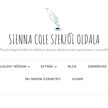
SIENNA COLE SZERZŐI OLDALA
Pszichológiai thriller és lélektani drámai sikerkönyvek egyenesen a szerzőtő
GJELENT MŰVEIM
EXTRÁK
BLOG
ESEMÉNYEK
ÍRJ NEKEM ÜZENETET!
KOSÁR