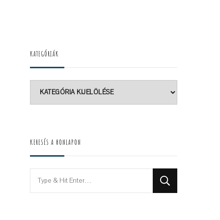
KATEGÓRIÁK
Kategóriák
KERESÉS A HONLAPON
Looking
for
Something?