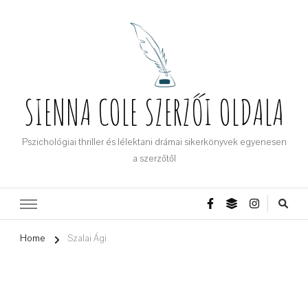
SIENNA COLE SZERZŐI OLDALA
Pszichológiai thriller és lélektani drámai sikerkönyvek egyenesen
a szerzőtől
Home
Szalai Ági