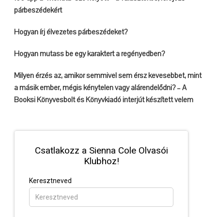
párbeszédekért
Hogyan írj élvezetes párbeszédeket?
Hogyan mutass be egy karaktert a regényedben?
Milyen érzés az, amikor semmivel sem érsz kevesebbet, mint
a másik ember, mégis kénytelen vagy alárendelődni? – A
Booksi Könyvesbolt és Könyvkiadó interjút készített velem