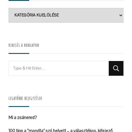
Kategóriák
KERESÉS A HONLAPON
Looking
for
Something?
LEGUTÓBBI BEJEGYZÉSEK
Mi a zsánered?
100 tipp a “mondta” szó helyett – a választékos, kifejező