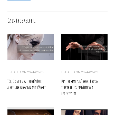
Ez is érdekelhet...
UPDATED ON
2024-09-09
UPDATED ON
2024-09-09
Törjük meg a sztereotípiákat:
Mesteri manipulátorok: Hogyan
Alkossunk szokatlan antihősöket!
tehetik lélegzetelállítóvá a
regényedet?