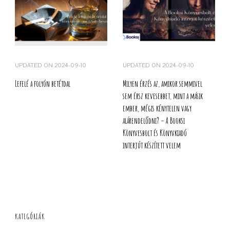
UPDATED ON
2024-09-10
UPDATED ON
2024-09-10
Lefelé a folyón betétdal
Milyen érzés az, amikor semmivel
sem érsz kevesebbet, mint a másik
ember, mégis kénytelen vagy
alárendelődni? – A Booksi
Könyvesbolt és Könyvkiadó
interjút készített velem
KATEGÓRIÁK